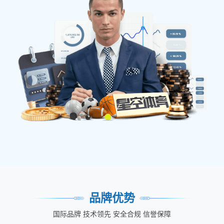
品牌优势
国际品牌 技术领先 安全合规 信誉保障