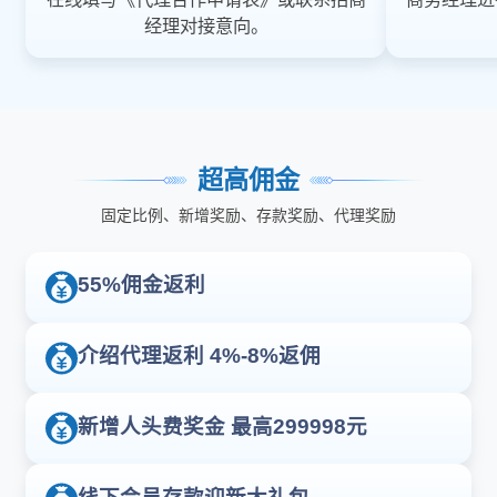
经理对接意向。
超高佣金
固定比例、新增奖励、存款奖励、代理奖励
55%佣金返利
介绍代理返利 4%-8%返佣
新增人头费奖金 最高299998元