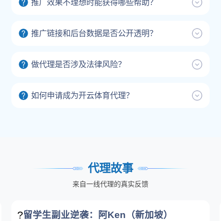
推广效果不理想时能获得哪些帮助？
别的加密技术和风控系统，全面保障用户的账户安全、
交易安全与信息隐私。
开云体育运营团队可协助分析数据，优化推广方式，并
推广链接和后台数据是否公开透明？
提供有效的调整建议，确保代理能持续提升转化效果。
是的。每位代理拥有独立推广后台，可实时查看注册人
做代理是否涉及法律风险？
数、投注流水、佣金数据、提现记录等所有核心指标，
数据清晰透明。
开云体育为持牌正规运营，代理仅负责推广行为，不涉
如何申请成为开云体育代理？
及开云体育资金与运营管理，法律风险由开云体育统一
承担。
代理申请可通过官网提交注册申请，或联系招商经理、
在线客服进行申请。申请审核通过后，即可开通代理后
台并开始推广。
代理故事
来自一线代理的真实反馈
?
留学生副业逆袭：阿Ken（新加坡）