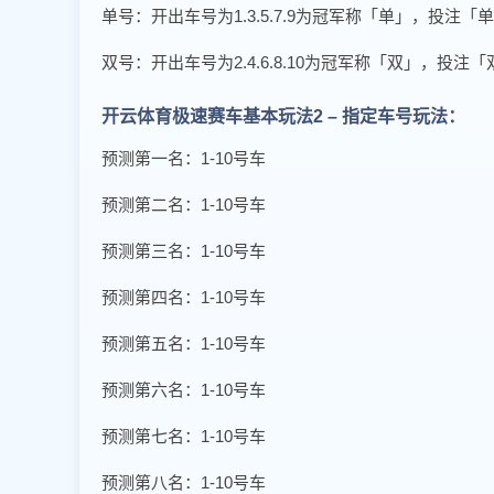
单号：开出车号为1.3.5.7.9为冠军称「单」，投注「
双号：开出车号为2.4.6.8.10为冠军称「双」，投注
开云体育极速赛车基本玩法2 – 指定车号玩法：
预测第一名：1-10号车
预测第二名：1-10号车
预测第三名：1-10号车
预测第四名：1-10号车
预测第五名：1-10号车
预测第六名：1-10号车
预测第七名：1-10号车
预测第八名：1-10号车