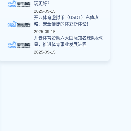
玩更好？
2025-09-15
开云体育虚拟币（USDT）充值攻
略：安全便捷的体彩新体验！
2025-09-15
开云体育赞助六大国际知名球队&球
星，推进体育事业发展进程
2025-09-15