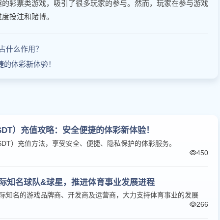
趣的彩票类游戏，吸引了很多玩家的参与。然而，玩家在参与游戏
过度投注和赌博。
占什么作用？
捷的体彩新体验！
SDT）充值攻略：安全便捷的体彩新体验！
SDT）充值方法，享受安全、便捷、隐私保护的体彩服务。
450
际知名球队&球星，推进体育事业发展进程
际知名的游戏品牌商、开发商及运营商，大力支持体育事业的发展
266