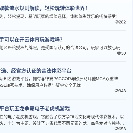
取款流水规则解读，轻松玩转体彩世界！
则，轻松提现，精明玩家的增值选择，体验体彩娱乐的畅快感受！
282
手可以在开云体育玩游戏吗？
地区严格授权的牌照，是受国际认可的合法公司，玩家可以放心玩
30
首选、经官方认证的合法体彩平台
际知名游戏平台，拥有菲律宾PAGCOR与欧洲马耳他MGA双重牌
SSL加密技术，确保用户数据与资金安全无忧。
943
平台玩五龙争霸电子老虎机游戏
性的电子老虎机游戏，它融合了东方争神话文化与现代体彩技术，以
火、土）为主题，设计了五条代表不同元素的龙，每条龙对应独特的
653