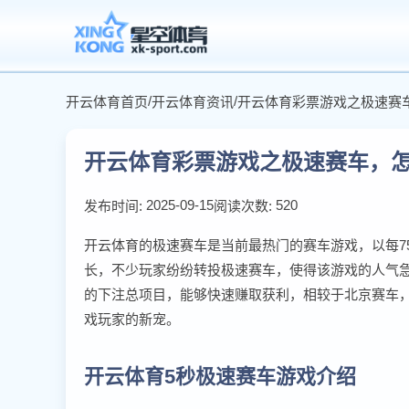
/
/
开云体育首页
开云体育资讯
开云体育彩票游戏之极速赛
开云体育彩票游戏之极速赛车，
2025-09-15
520
发布时间:
阅读次数:
开云体育的极速赛车是当前最热门的赛车游戏，以每7
长，不少玩家纷纷转投极速赛车，使得该游戏的人气
的下注总项目，能够快速赚取获利，相较于北京赛车，
戏玩家的新宠。
开云体育5秒极速赛车游戏介绍