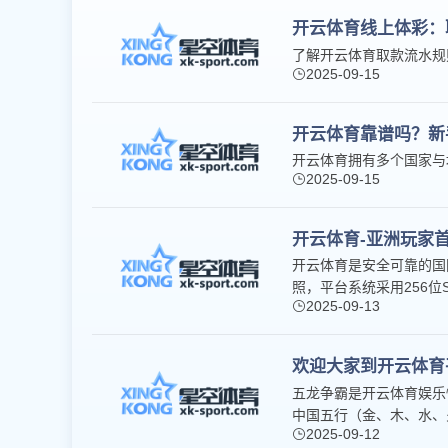
开云体育线上体彩：
了解开云体育取款流水规
2025-09-15
开云体育靠谱吗？新
开云体育拥有多个国家与
2025-09-15
开云体育-亚洲玩家
开云体育是安全可靠的国
照，平台系统采用256位
2025-09-13
欢迎大家到开云体育
五龙争霸是开云体育娱乐
中国五行（金、木、水、
2025-09-12
奖励机制。