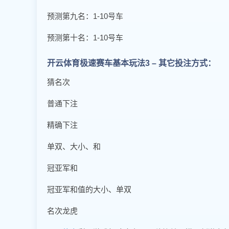
预测第九名：1-10号车
预测第十名：1-10号车
开云体育极速赛车基本玩法3 – 其它投注方式：
猜名次
普通下注
精确下注
单双、大小、和
冠亚军和
冠亚军和值的大小、单双
名次龙虎