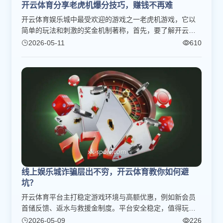
开云体育分享老虎机爆分技巧，赚钱不再难
开云体育娱乐城中最受欢迎的游戏之一老虎机游戏，它以
简单的玩法和刺激的奖金机制著称，首先，要了解开云体
育老虎机的核心运作原理。通过了解游戏规则和赔率表来
2026-05-11
610
选择最适合的机型，并有效提高你的获胜机会。了解规则
是进行游戏的第一步，通常游戏界面会提供详细说明。
线上娱乐城诈骗层出不穷，开云体育教你如何避
坑？
开云体育平台主打稳定游戏环境与高额优惠，例如新会员
首储反馈、返水与救援金制度。平台安全稳定，值得玩家
信任。玩家可实时查询出金进度，正常情况下提款皆于30
2026-05-09
226