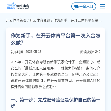
平台入口
/
/
开云体育首页
开云体育资讯
作为新手，在开云体育平台第一
开云体育首页
次入金怎么做？
开云体育下载
作为新手，在开云体育平台第一次入金怎
么做？
开云全站APP下载
关于开云体育
2026-05-15
240
开云体育APP下载
发布时间:
阅读次数:
开云游戏场馆
2026年，开云体育为所有新手玩家设计了一套超贴心、超
安全的「最低风险入金顺序」，就像为你铺好一条闪亮亮
平台常见问题
的黄金大道，让你第一步就稳稳当当，玩得开心又安心！
跟着开云体育的指引，在开云体育官网、开云体育APP轻
开云官方动态
松开启你的精彩娱乐之旅吧～
开云体育资讯
一、第一步：完成账号验证是保护自己的第一
步