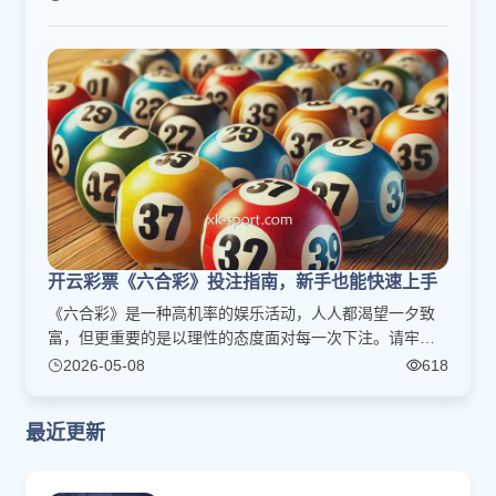
分钟内完成，无须额外流水。开云体育平台持有国际体彩
执照，玩家资金受监管单位保护，降低被冻结风险。
开云彩票《六合彩》投注指南，新手也能快速上手
《六合彩》是一种高机率的娱乐活动，人人都渴望一夕致
富，但更重要的是以理性的态度面对每一次下注。请牢
记：「适度下注、理性投注」，才是长期参与这类游戏最
2026-05-08
618
健康且稳定的方式。开云彩票平台一直致力于为玩家提供
一个公正、安全的游戏环境。
最近更新