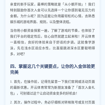
亲爱的新手玩家，最棒的策略就是「从小额开始」！我们
特别鼓励你首次入金可以先选择一个让你感到毫无压力的
金额。为什么呢？因为这能让你用最轻松的心情，去熟悉
娱乐城的游戏界面、规则，以及整体流程。
当你用小额资金探索一遍，了解了游戏的节奏，也体验了
我们平台的稳定性后，信心自然就建立起来啦！开云体育
一直相信，良好的体验来自于舒适的步调。这就像学游
泳，先在浅水区适应水性，比直接跳进深水区要聪明得
多，对吧？
四、掌握这几个关键要点，让你的入金体验更
完美
1. 首先，在操作前，记得先留意一下我们官网或活动页面
的最新优惠。开云体育常常为新朋友准备了「首次入金礼
包」，可别错过这个让启动资金变多的好机会！
2. 其次，操作过程中，务必仔细核对转帐账号或支付页面