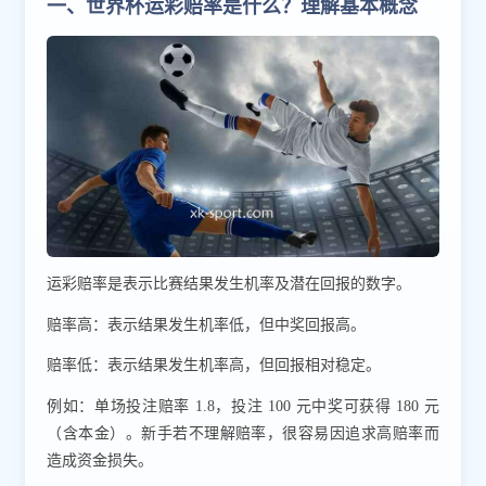
一、世界杯运彩赔率是什么？理解基本概念
运彩赔率是表示比赛结果发生机率及潜在回报的数字。
赔率高：表示结果发生机率低，但中奖回报高。
赔率低：表示结果发生机率高，但回报相对稳定。
例如：单场投注赔率 1.8，投注 100 元中奖可获得 180 元
（含本金）。新手若不理解赔率，很容易因追求高赔率而
造成资金损失。