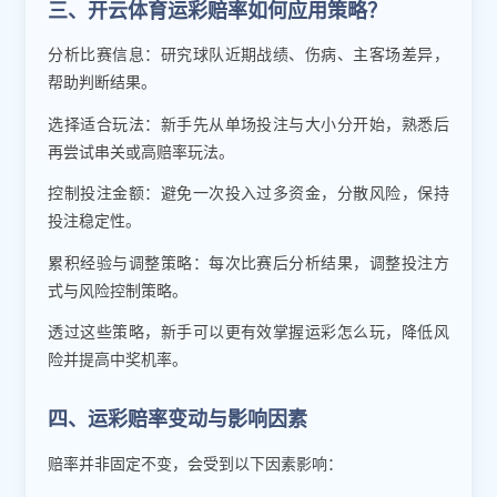
三、开云体育运彩赔率如何应用策略？
分析比赛信息：研究球队近期战绩、伤病、主客场差异，
帮助判断结果。
选择适合玩法：新手先从单场投注与大小分开始，熟悉后
再尝试串关或高赔率玩法。
控制投注金额：避免一次投入过多资金，分散风险，保持
投注稳定性。
累积经验与调整策略：每次比赛后分析结果，调整投注方
式与风险控制策略。
透过这些策略，新手可以更有效掌握运彩怎么玩，降低风
险并提高中奖机率。
四、运彩赔率变动与影响因素
赔率并非固定不变，会受到以下因素影响：