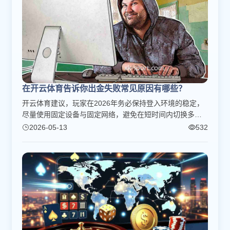
在开云体育告诉你出金失败常见原因有哪些？
开云体育建议，玩家在2026年务必保持登入环境的稳定，
尽量使用固定设备与固定网络，避免在短时间内切换多地
区IP，才能有效降低系统判定异常的机率，保障顺利出
2026-05-13
532
金。开云体育对于不同游戏产品和优惠活动，都会有相应
的流水限制，玩家必须达到流水标准才能顺利出金。