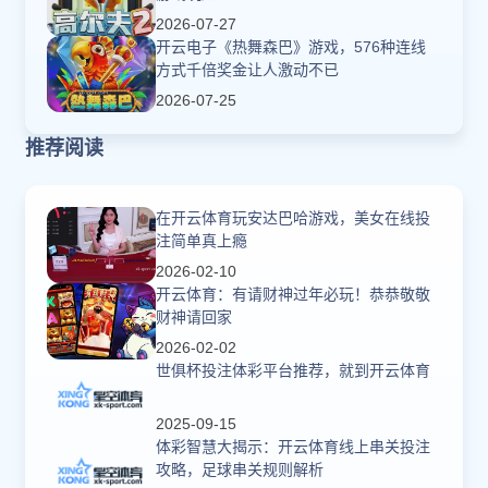
2026-07-27
开云电子《热舞森巴》游戏，576种连线
方式千倍奖金让人激动不已
2026-07-25
推荐阅读
在开云体育玩安达巴哈游戏，美女在线投
注简单真上瘾
2026-02-10
开云体育：有请财神过年必玩！恭恭敬敬
财神请回家
2026-02-02
世俱杯投注体彩平台推荐，就到开云体育
2025-09-15
体彩智慧大揭示：开云体育线上串关投注
攻略，足球串关规则解析